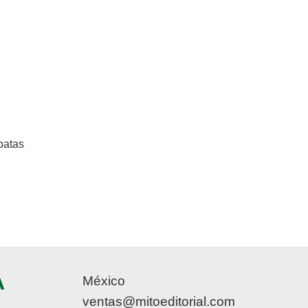
patas
A
México
ventas@mitoeditorial.com